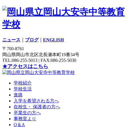
ニュース
｜
ブログ
｜
ENGLISH
〒700-8761
岡山県岡山市北区北長瀬本町19番34号
TEL:086-255-5013 | FAX:086-255-5030
★アクセスはこちら
学校紹介
学校生活
進路
入学を希望される方へ
在校生・ 保護者の方へ
卒業生の方へ
事務室より
Q＆A