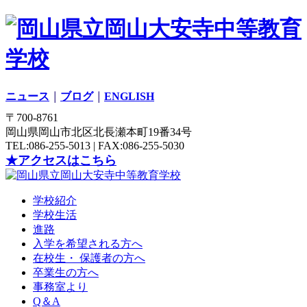
ニュース
｜
ブログ
｜
ENGLISH
〒700-8761
岡山県岡山市北区北長瀬本町19番34号
TEL:086-255-5013 | FAX:086-255-5030
★アクセスはこちら
学校紹介
学校生活
進路
入学を希望される方へ
在校生・ 保護者の方へ
卒業生の方へ
事務室より
Q＆A