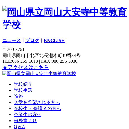
ニュース
｜
ブログ
｜
ENGLISH
〒700-8761
岡山県岡山市北区北長瀬本町19番34号
TEL:086-255-5013 | FAX:086-255-5030
★アクセスはこちら
学校紹介
学校生活
進路
入学を希望される方へ
在校生・ 保護者の方へ
卒業生の方へ
事務室より
Q＆A