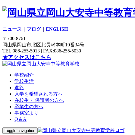
ニュース
｜
ブログ
｜
ENGLISH
〒700-8761
岡山県岡山市北区北長瀬本町19番34号
TEL:086-255-5013 | FAX:086-255-5030
★アクセスはこちら
学校紹介
学校生活
進路
入学を希望される方へ
在校生・ 保護者の方へ
卒業生の方へ
事務室より
Q＆A
Toggle navigation