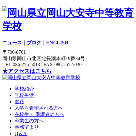
ニュース
｜
ブログ
｜
ENGLISH
〒700-8761
岡山県岡山市北区北長瀬本町19番34号
TEL:086-255-5013 | FAX:086-255-5030
★アクセスはこちら
学校紹介
学校生活
進路
入学を希望される方へ
在校生・ 保護者の方へ
卒業生の方へ
事務室より
Q＆A