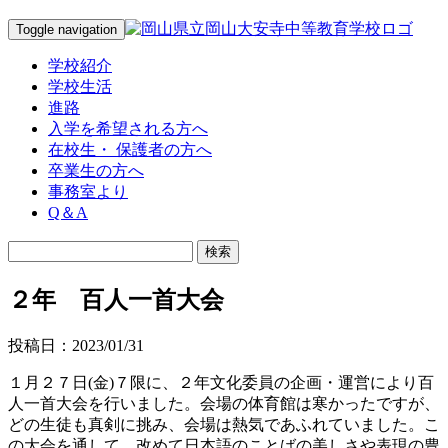
Toggle navigation
学校紹介
学校生活
進路
入学を希望される方へ
在校生・ 保護者の方へ
卒業生の方へ
事務室より
Q＆A
２年 百人一首大会
投稿日：2023/01/31
１月２７日(金)７限に、２年文化委員の企画・運営により百
人一首大会を行いました。会場の体育館は寒かったですが、
どの生徒も真剣に挑み、会場は熱気であふれていました。こ
の大会を通して、改めて日本語のことばの美しさや表現の豊