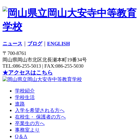
ニュース
｜
ブログ
｜
ENGLISH
〒700-8761
岡山県岡山市北区北長瀬本町19番34号
TEL:086-255-5013 | FAX:086-255-5030
★アクセスはこちら
学校紹介
学校生活
進路
入学を希望される方へ
在校生・ 保護者の方へ
卒業生の方へ
事務室より
Q＆A