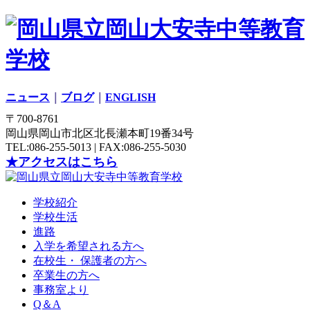
ニュース
｜
ブログ
｜
ENGLISH
〒700-8761
岡山県岡山市北区北長瀬本町19番34号
TEL:086-255-5013 | FAX:086-255-5030
★アクセスはこちら
学校紹介
学校生活
進路
入学を希望される方へ
在校生・ 保護者の方へ
卒業生の方へ
事務室より
Q＆A