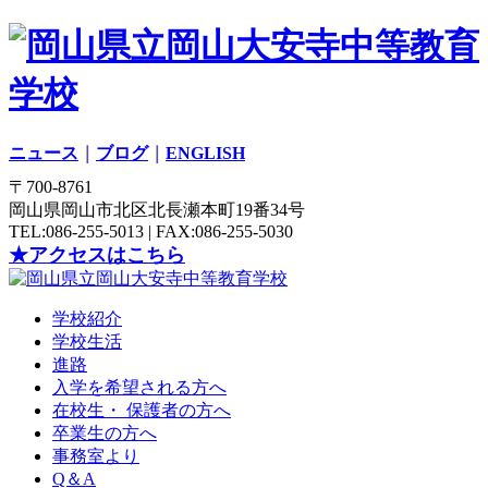
ニュース
｜
ブログ
｜
ENGLISH
〒700-8761
岡山県岡山市北区北長瀬本町19番34号
TEL:086-255-5013 | FAX:086-255-5030
★アクセスはこちら
学校紹介
学校生活
進路
入学を希望される方へ
在校生・ 保護者の方へ
卒業生の方へ
事務室より
Q＆A