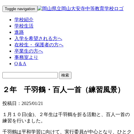
Toggle navigation
学校紹介
学校生活
進路
入学を希望される方へ
在校生・ 保護者の方へ
卒業生の方へ
事務室より
Q＆A
２年 千羽鶴・百人一首（練習風景）
投稿日：2025/01/21
１月１０日(金)、２年生は千羽鶴を折る活動と、百人一首の
練習を行いました。
千羽鶴は平和学習に向けて、実行委員が中心となり、ひとク