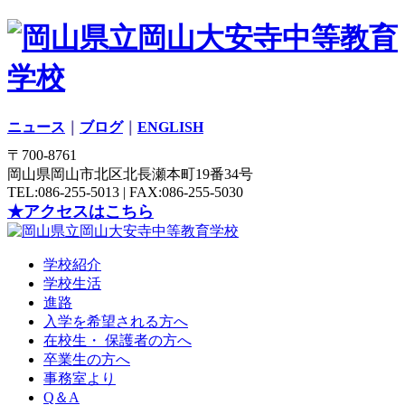
ニュース
｜
ブログ
｜
ENGLISH
〒700-8761
岡山県岡山市北区北長瀬本町19番34号
TEL:086-255-5013 | FAX:086-255-5030
★アクセスはこちら
学校紹介
学校生活
進路
入学を希望される方へ
在校生・ 保護者の方へ
卒業生の方へ
事務室より
Q＆A