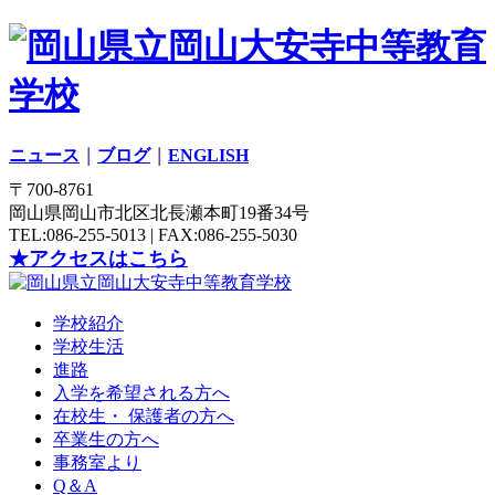
ニュース
｜
ブログ
｜
ENGLISH
〒700-8761
岡山県岡山市北区北長瀬本町19番34号
TEL:086-255-5013 | FAX:086-255-5030
★アクセスはこちら
学校紹介
学校生活
進路
入学を希望される方へ
在校生・ 保護者の方へ
卒業生の方へ
事務室より
Q＆A