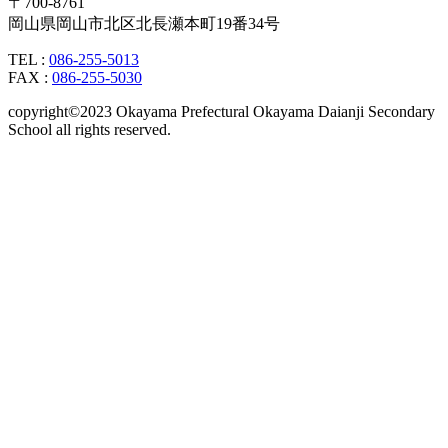
〒700-8761
岡山県岡山市北区北長瀬本町19番34号
TEL :
086-255-5013
FAX :
086-255-5030
copyright©2023 Okayama Prefectural Okayama Daianji Secondary
School all rights reserved.