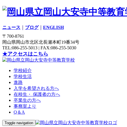
ニュース
｜
ブログ
｜
ENGLISH
〒700-8761
岡山県岡山市北区北長瀬本町19番34号
TEL:086-255-5013 | FAX:086-255-5030
★アクセスはこちら
学校紹介
学校生活
進路
入学を希望される方へ
在校生・ 保護者の方へ
卒業生の方へ
事務室より
Q＆A
Toggle navigation