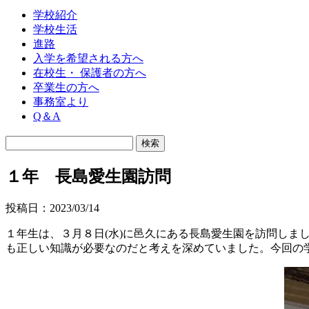
学校紹介
学校生活
進路
入学を希望される方へ
在校生・ 保護者の方へ
卒業生の方へ
事務室より
Q＆A
１年 長島愛生園訪問
投稿日：2023/03/14
１年生は、３月８日(水)に邑久にある長島愛生園を訪問し
も正しい知識が必要なのだと考えを深めていました。今回の