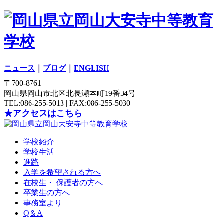
ニュース
｜
ブログ
｜
ENGLISH
〒700-8761
岡山県岡山市北区北長瀬本町19番34号
TEL:086-255-5013 | FAX:086-255-5030
★アクセスはこちら
学校紹介
学校生活
進路
入学を希望される方へ
在校生・ 保護者の方へ
卒業生の方へ
事務室より
Q＆A