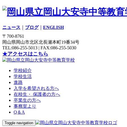
ニュース
｜
ブログ
｜
ENGLISH
〒700-8761
岡山県岡山市北区北長瀬本町19番34号
TEL:086-255-5013 | FAX:086-255-5030
★アクセスはこちら
学校紹介
学校生活
進路
入学を希望される方へ
在校生・ 保護者の方へ
卒業生の方へ
事務室より
Q＆A
Toggle navigation