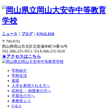
ニュース
｜
ブログ
｜
ENGLISH
〒700-8761
岡山県岡山市北区北長瀬本町19番34号
TEL:086-255-5013 | FAX:086-255-5030
★アクセスはこちら
学校紹介
学校生活
進路
入学を希望される方へ
在校生・ 保護者の方へ
卒業生の方へ
事務室より
Q＆A