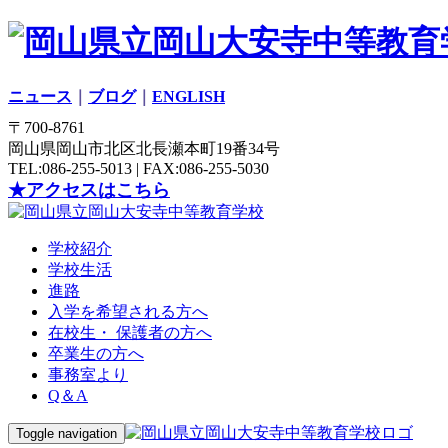
ニュース
｜
ブログ
｜
ENGLISH
〒700-8761
岡山県岡山市北区北長瀬本町19番34号
TEL:086-255-5013 | FAX:086-255-5030
★アクセスはこちら
学校紹介
学校生活
進路
入学を希望される方へ
在校生・ 保護者の方へ
卒業生の方へ
事務室より
Q＆A
Toggle navigation