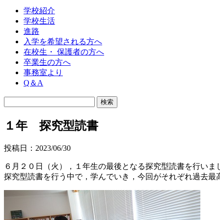
学校紹介
学校生活
進路
入学を希望される方へ
在校生・ 保護者の方へ
卒業生の方へ
事務室より
Q＆A
１年 探究型読書
投稿日：2023/06/30
６月２０日（火），１年生の最後となる探究型読書を行いま
探究型読書を行う中で，学んでいき，今回がそれぞれ過去最