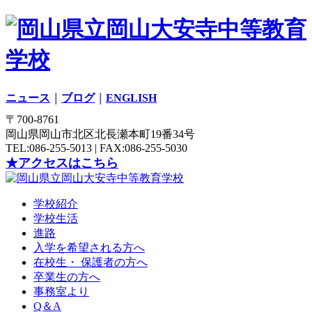
ニュース
｜
ブログ
｜
ENGLISH
〒700-8761
岡山県岡山市北区北長瀬本町19番34号
TEL:086-255-5013 | FAX:086-255-5030
★アクセスはこちら
学校紹介
学校生活
進路
入学を希望される方へ
在校生・ 保護者の方へ
卒業生の方へ
事務室より
Q＆A