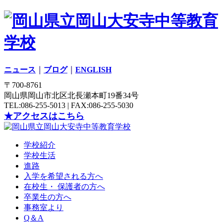
ニュース
｜
ブログ
｜
ENGLISH
〒700-8761
岡山県岡山市北区北長瀬本町19番34号
TEL:086-255-5013 | FAX:086-255-5030
★アクセスはこちら
学校紹介
学校生活
進路
入学を希望される方へ
在校生・ 保護者の方へ
卒業生の方へ
事務室より
Q＆A