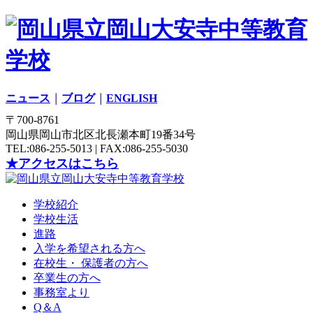
ニュース
｜
ブログ
｜
ENGLISH
〒700-8761
岡山県岡山市北区北長瀬本町19番34号
TEL:086-255-5013 | FAX:086-255-5030
★アクセスはこちら
学校紹介
学校生活
進路
入学を希望される方へ
在校生・ 保護者の方へ
卒業生の方へ
事務室より
Q＆A