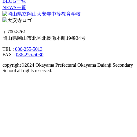
BLOG一覧
NEWS一覧
〒700-8761
岡山県岡山市北区北長瀬本町19番34号
TEL :
086-255-5013
FAX :
086-255-5030
copyright©2024 Okayama Prefectural Okayama Daianji Secondary
School all rights reserved.