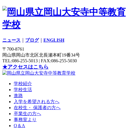
ニュース
｜
ブログ
｜
ENGLISH
〒700-8761
岡山県岡山市北区北長瀬本町19番34号
TEL:086-255-5013 | FAX:086-255-5030
★アクセスはこちら
学校紹介
学校生活
進路
入学を希望される方へ
在校生・ 保護者の方へ
卒業生の方へ
事務室より
Q＆A