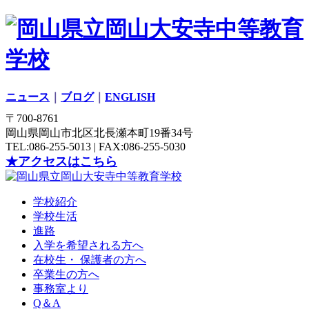
ニュース
｜
ブログ
｜
ENGLISH
〒700-8761
岡山県岡山市北区北長瀬本町19番34号
TEL:086-255-5013 | FAX:086-255-5030
★アクセスはこちら
学校紹介
学校生活
進路
入学を希望される方へ
在校生・ 保護者の方へ
卒業生の方へ
事務室より
Q＆A