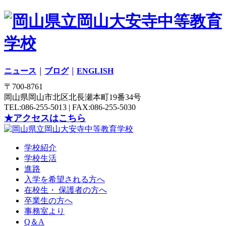
ニュース
｜
ブログ
｜
ENGLISH
〒700-8761
岡山県岡山市北区北長瀬本町19番34号
TEL:086-255-5013 | FAX:086-255-5030
★アクセスはこちら
学校紹介
学校生活
進路
入学を希望される方へ
在校生・ 保護者の方へ
卒業生の方へ
事務室より
Q＆A