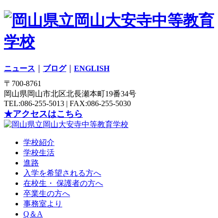
ニュース
｜
ブログ
｜
ENGLISH
〒700-8761
岡山県岡山市北区北長瀬本町19番34号
TEL:086-255-5013 | FAX:086-255-5030
★アクセスはこちら
学校紹介
学校生活
進路
入学を希望される方へ
在校生・ 保護者の方へ
卒業生の方へ
事務室より
Q＆A