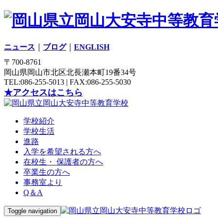
ニュース
｜
ブログ
｜
ENGLISH
〒700-8761
岡山県岡山市北区北長瀬本町19番34号
TEL:086-255-5013 | FAX:086-255-5030
★アクセスはこちら
学校紹介
学校生活
進路
入学を希望される方へ
在校生・ 保護者の方へ
卒業生の方へ
事務室より
Q＆A
Toggle navigation