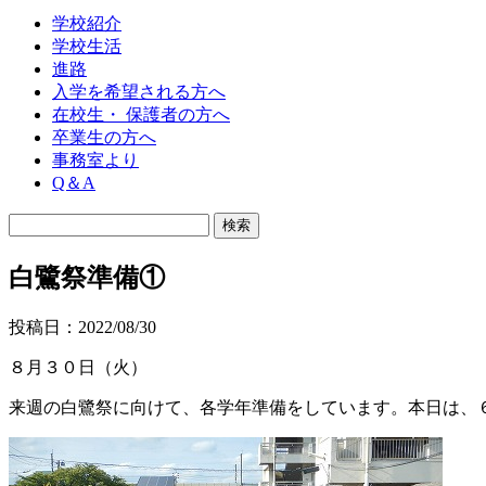
学校紹介
学校生活
進路
入学を希望される方へ
在校生・ 保護者の方へ
卒業生の方へ
事務室より
Q＆A
白鷺祭準備①
投稿日：2022/08/30
８月３０日（火）
来週の白鷺祭に向けて、各学年準備をしています。本日は、