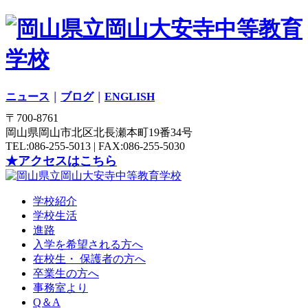
ニュース
｜
ブログ
｜
ENGLISH
〒700-8761
岡山県岡山市北区北長瀬本町19番34号
TEL:086-255-5013 | FAX:086-255-5030
★アクセスはこちら
学校紹介
学校生活
進路
入学を希望される方へ
在校生・ 保護者の方へ
卒業生の方へ
事務室より
Q＆A