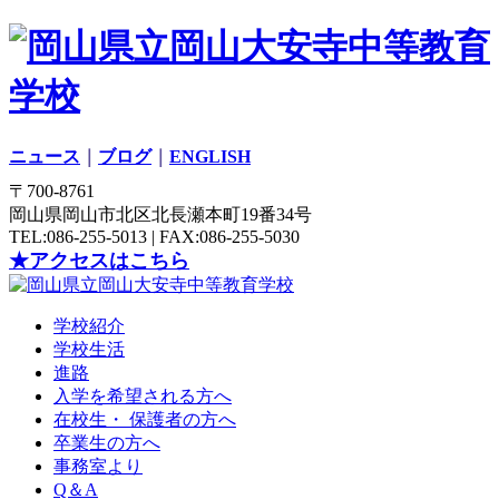
ニュース
｜
ブログ
｜
ENGLISH
〒700-8761
岡山県岡山市北区北長瀬本町19番34号
TEL:086-255-5013 | FAX:086-255-5030
★アクセスはこちら
学校紹介
学校生活
進路
入学を希望される方へ
在校生・ 保護者の方へ
卒業生の方へ
事務室より
Q＆A