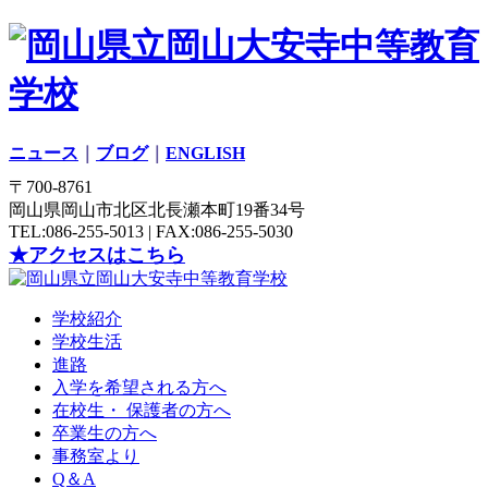
ニュース
｜
ブログ
｜
ENGLISH
〒700-8761
岡山県岡山市北区北長瀬本町19番34号
TEL:086-255-5013 | FAX:086-255-5030
★アクセスはこちら
学校紹介
学校生活
進路
入学を希望される方へ
在校生・ 保護者の方へ
卒業生の方へ
事務室より
Q＆A