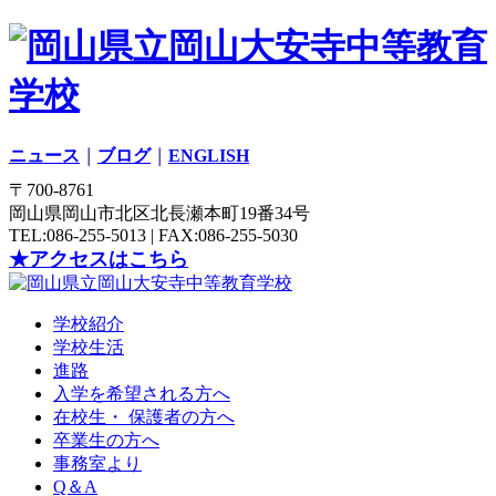
ニュース
｜
ブログ
｜
ENGLISH
〒700-8761
岡山県岡山市北区北長瀬本町19番34号
TEL:086-255-5013 | FAX:086-255-5030
★アクセスはこちら
学校紹介
学校生活
進路
入学を希望される方へ
在校生・ 保護者の方へ
卒業生の方へ
事務室より
Q＆A