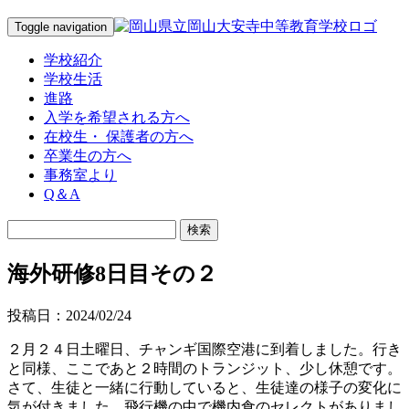
Toggle navigation
学校紹介
学校生活
進路
入学を希望される方へ
在校生・ 保護者の方へ
卒業生の方へ
事務室より
Q＆A
海外研修8日目その２
投稿日：2024/02/24
２月２４日土曜日、チャンギ国際空港に到着しました。行き
と同様、ここであと２時間のトランジット、少し休憩です。
さて、生徒と一緒に行動していると、生徒達の様子の変化に
気が付きました。飛行機の中で機内食のセレクトがありまし