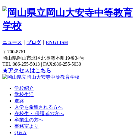
ニュース
｜
ブログ
｜
ENGLISH
〒700-8761
岡山県岡山市北区北長瀬本町19番34号
TEL:086-255-5013 | FAX:086-255-5030
★アクセスはこちら
学校紹介
学校生活
進路
入学を希望される方へ
在校生・ 保護者の方へ
卒業生の方へ
事務室より
Q＆A