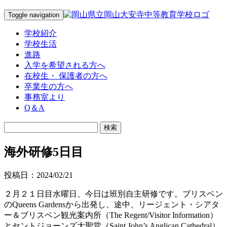
Toggle navigation
学校紹介
学校生活
進路
入学を希望される方へ
在校生・ 保護者の方へ
卒業生の方へ
事務室より
Q＆A
海外研修5日目
投稿日：2024/02/21
２月２１日目水曜日、今日は班別自主研修です。ブリスベン
のQueens Gardensから出発し、途中、リージェント・シアタ
ー＆ブリスベン観光案内所（The Regent/Visitor Information）
とセントジョーンズ大聖堂（Saint John’s Anglican Cathedral）