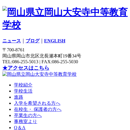
ニュース
｜
ブログ
｜
ENGLISH
〒700-8761
岡山県岡山市北区北長瀬本町19番34号
TEL:086-255-5013 | FAX:086-255-5030
★アクセスはこちら
学校紹介
学校生活
進路
入学を希望される方へ
在校生・ 保護者の方へ
卒業生の方へ
事務室より
Q＆A