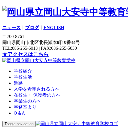
ニュース
｜
ブログ
｜
ENGLISH
〒700-8761
岡山県岡山市北区北長瀬本町19番34号
TEL:086-255-5013 | FAX:086-255-5030
★アクセスはこちら
学校紹介
学校生活
進路
入学を希望される方へ
在校生・ 保護者の方へ
卒業生の方へ
事務室より
Q＆A
Toggle navigation