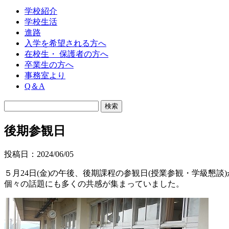
学校紹介
学校生活
進路
入学を希望される方へ
在校生・ 保護者の方へ
卒業生の方へ
事務室より
Q＆A
後期参観日
投稿日：2024/06/05
５月24日(金)の午後、後期課程の参観日(授業参観・学級
個々の話題にも多くの共感が集まっていました。