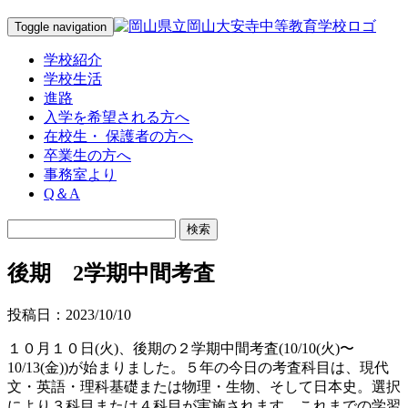
Toggle navigation
学校紹介
学校生活
進路
入学を希望される方へ
在校生・ 保護者の方へ
卒業生の方へ
事務室より
Q＆A
後期 2学期中間考査
投稿日：2023/10/10
１０月１０日(火)、後期の２学期中間考査(10/10(火)〜
10/13(金))が始まりました。５年の今日の考査科目は、現代
文・英語・理科基礎または物理・生物、そして日本史。選択
により３科目または４科目が実施されます。これまでの学習