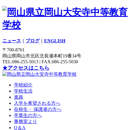
ニュース
｜
ブログ
｜
ENGLISH
〒700-8761
岡山県岡山市北区北長瀬本町19番34号
TEL:086-255-5013 | FAX:086-255-5030
★アクセスはこちら
学校紹介
学校生活
進路
入学を希望される方へ
在校生・ 保護者の方へ
卒業生の方へ
事務室より
Q＆A