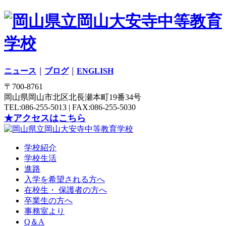
ニュース
｜
ブログ
｜
ENGLISH
〒700-8761
岡山県岡山市北区北長瀬本町19番34号
TEL:086-255-5013 | FAX:086-255-5030
★アクセスはこちら
学校紹介
学校生活
進路
入学を希望される方へ
在校生・ 保護者の方へ
卒業生の方へ
事務室より
Q＆A