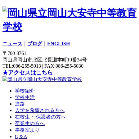
ニュース
｜
ブログ
｜
ENGLISH
〒700-8761
岡山県岡山市北区北長瀬本町19番34号
TEL:086-255-5013 | FAX:086-255-5030
★アクセスはこちら
学校紹介
学校生活
進路
入学を希望される方へ
在校生・ 保護者の方へ
卒業生の方へ
事務室より
Q＆A