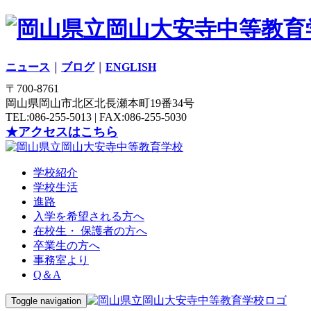
ニュース
｜
ブログ
｜
ENGLISH
〒700-8761
岡山県岡山市北区北長瀬本町19番34号
TEL:086-255-5013 | FAX:086-255-5030
★アクセスはこちら
学校紹介
学校生活
進路
入学を希望される方へ
在校生・ 保護者の方へ
卒業生の方へ
事務室より
Q＆A
Toggle navigation