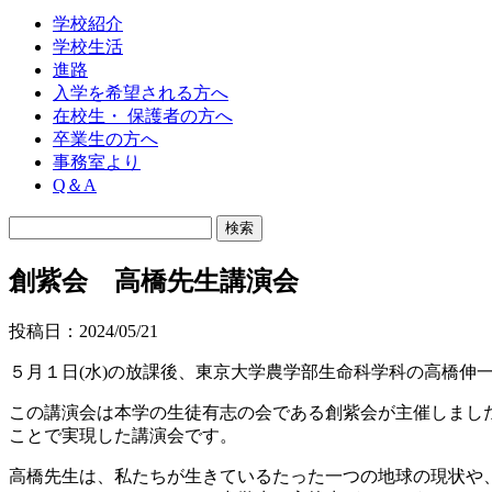
学校紹介
学校生活
進路
入学を希望される方へ
在校生・ 保護者の方へ
卒業生の方へ
事務室より
Q＆A
創紫会 高橋先生講演会
投稿日：2024/05/21
５月１日(水)の放課後、東京大学農学部生命科学科の高橋伸
この講演会は本学の生徒有志の会である創紫会が主催しました。創紫
ことで実現した講演会です。
高橋先生は、私たちが生きているたった一つの地球の現状や