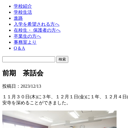
学校紹介
学校生活
進路
入学を希望される方へ
在校生・ 保護者の方へ
卒業生の方へ
事務室より
Q＆A
前期 茶話会
投稿日：2023/12/13
１１月３０日(木)に３年、１２月１日(金)に１年、１２月
安寺を深めることができました。