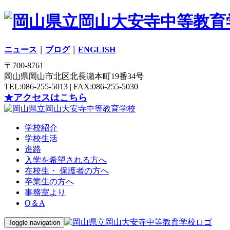
ニュース
｜
ブログ
｜
ENGLISH
〒700-8761
岡山県岡山市北区北長瀬本町19番34号
TEL:086-255-5013 | FAX:086-255-5030
★アクセスはこちら
学校紹介
学校生活
進路
入学を希望される方へ
在校生・ 保護者の方へ
卒業生の方へ
事務室より
Q＆A
Toggle navigation