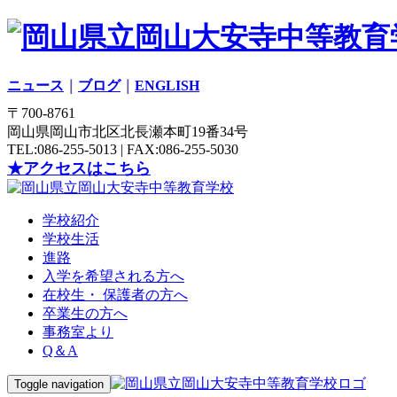
ニュース
｜
ブログ
｜
ENGLISH
〒700-8761
岡山県岡山市北区北長瀬本町19番34号
TEL:086-255-5013 | FAX:086-255-5030
★アクセスはこちら
学校紹介
学校生活
進路
入学を希望される方へ
在校生・ 保護者の方へ
卒業生の方へ
事務室より
Q＆A
Toggle navigation