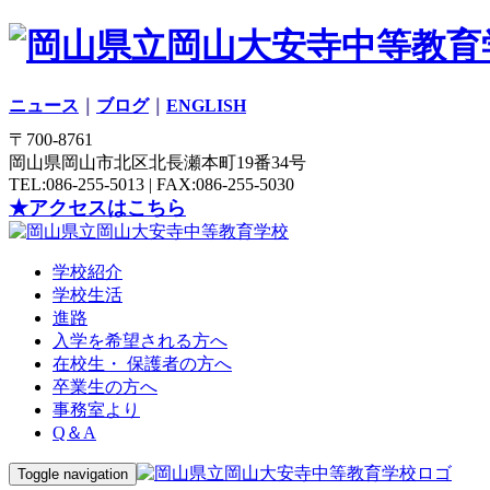
ニュース
｜
ブログ
｜
ENGLISH
〒700-8761
岡山県岡山市北区北長瀬本町19番34号
TEL:086-255-5013 | FAX:086-255-5030
★アクセスはこちら
学校紹介
学校生活
進路
入学を希望される方へ
在校生・ 保護者の方へ
卒業生の方へ
事務室より
Q＆A
Toggle navigation