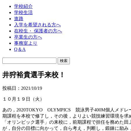
学校紹介
学校生活
進路
入学を希望される方へ
在校生・ 保護者の方へ
卒業生の方へ
事務室より
Q＆A
井狩裕貴選手来校！
投稿日：2021/10/19
１０月１９日（火）
あの，2020TOKYO OLYMPICS 競泳男子400M
期課程を本校で修了し，その後，よりよい競技練習環境を求
「オリンピック選手」の来校に，前期課程で担任を務めた田上
が，自分の目標に向かって，自ら考え，判断し，鍛錬に励み