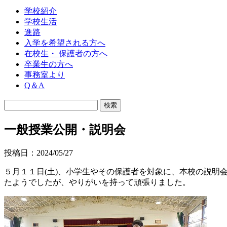
学校紹介
学校生活
進路
入学を希望される方へ
在校生・ 保護者の方へ
卒業生の方へ
事務室より
Q＆A
一般授業公開・説明会
投稿日：2024/05/27
５月１１日(土)、小学生やその保護者を対象に、本校の説
たようでしたが、やりがいを持って頑張りました。