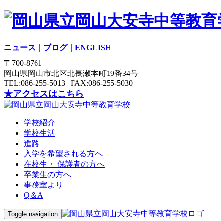
ニュース
｜
ブログ
｜
ENGLISH
〒700-8761
岡山県岡山市北区北長瀬本町19番34号
TEL:086-255-5013 | FAX:086-255-5030
★アクセスはこちら
学校紹介
学校生活
進路
入学を希望される方へ
在校生・ 保護者の方へ
卒業生の方へ
事務室より
Q＆A
Toggle navigation