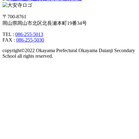
〒700-8761
岡山県岡山市北区北長瀬本町19番34号
TEL :
086-255-5013
FAX :
086-255-5030
copyright©2022 Okayama Prefectural Okayama Daianji Secondary
School all rights reserved.