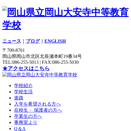
ニュース
｜
ブログ
｜
ENGLISH
〒700-8761
岡山県岡山市北区北長瀬本町19番34号
TEL:086-255-5013 | FAX:086-255-5030
★アクセスはこちら
学校紹介
学校生活
進路
入学を希望される方へ
在校生・ 保護者の方へ
卒業生の方へ
事務室より
Q＆A