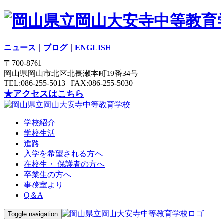
ニュース
｜
ブログ
｜
ENGLISH
〒700-8761
岡山県岡山市北区北長瀬本町19番34号
TEL:086-255-5013 | FAX:086-255-5030
★アクセスはこちら
学校紹介
学校生活
進路
入学を希望される方へ
在校生・ 保護者の方へ
卒業生の方へ
事務室より
Q＆A
Toggle navigation