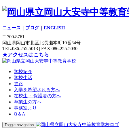
ニュース
｜
ブログ
｜
ENGLISH
〒700-8761
岡山県岡山市北区北長瀬本町19番34号
TEL:086-255-5013 | FAX:086-255-5030
★アクセスはこちら
学校紹介
学校生活
進路
入学を希望される方へ
在校生・ 保護者の方へ
卒業生の方へ
事務室より
Q＆A
Toggle navigation