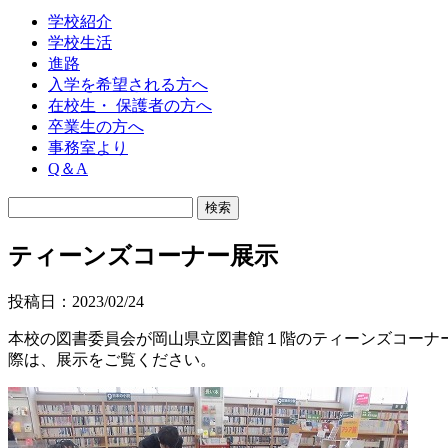
学校紹介
学校生活
進路
入学を希望される方へ
在校生・ 保護者の方へ
卒業生の方へ
事務室より
Q＆A
ティーンズコーナー展示
投稿日：2023/02/24
本校の図書委員会が岡山県立図書館１階のティーンズコーナ
際は、展示をご覧ください。