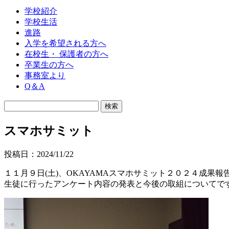
学校紹介
学校生活
進路
入学を希望される方へ
在校生・ 保護者の方へ
卒業生の方へ
事務室より
Q＆A
スマホサミット
投稿日：2024/11/22
１１月９日(土)、OKAYAMAスマホサミット２０２４成
生徒に行ったアンケート内容の発表と今後の取組についてで