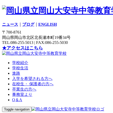
ニュース
｜
ブログ
｜
ENGLISH
〒700-8761
岡山県岡山市北区北長瀬本町19番34号
TEL:086-255-5013 | FAX:086-255-5030
★アクセスはこちら
学校紹介
学校生活
進路
入学を希望される方へ
在校生・ 保護者の方へ
卒業生の方へ
事務室より
Q＆A
Toggle navigation