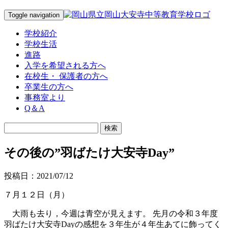
Toggle navigation
学校紹介
学校生活
進路
入学を希望される方へ
在校生・ 保護者の方へ
卒業生の方へ
事務室より
Q＆A
その後の”羽ばたけ大安寺Day”
投稿日：2021/07/12
７月１２日（月）
大雨も去り，今週は青空が見えます。 先月の令和３年度
羽ばたけ大安寺Dayの感想を３年生が４年生あてに飾ってく