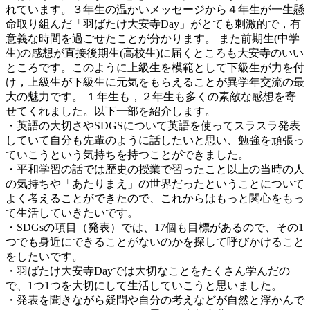
れています。３年生の温かいメッセージから４年生が一生懸
命取り組んだ「羽ばたけ大安寺Day」がとても刺激的で，有
意義な時間を過ごせたことが分かります。 また前期生(中学
生)の感想が直接後期生(高校生)に届くところも大安寺のいい
ところです。このように上級生を模範として下級生が力を付
け，上級生が下級生に元気をもらえることが異学年交流の最
大の魅力です。 １年生も，２年生も多くの素敵な感想を寄
せてくれました。以下一部を紹介します。
・英語の大切さやSDGSについて英語を使ってスラスラ発表
していて自分も先輩のように話したいと思い、勉強を頑張っ
ていこうという気持ちを持つことができました。
・平和学習の話では歴史の授業で習ったこと以上の当時の人
の気持ちや「あたりまえ」の世界だったということについて
よく考えることができたので、これからはもっと関心をもっ
て生活していきたいです。
・SDGsの項目（発表）では、17個も目標があるので、その1
つでも身近にできることがないのかを探して呼びかけること
をしたいです。
・羽ばたけ大安寺Dayでは大切なことをたくさん学んだの
で、1つ1つを大切にして生活していこうと思いました。
・発表を聞きながら疑問や自分の考えなどが自然と浮かんで