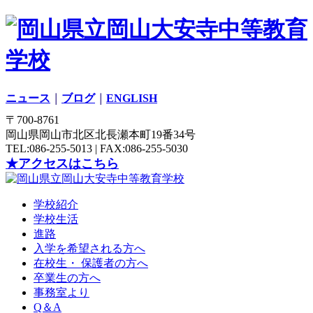
ニュース
｜
ブログ
｜
ENGLISH
〒700-8761
岡山県岡山市北区北長瀬本町19番34号
TEL:086-255-5013 | FAX:086-255-5030
★アクセスはこちら
学校紹介
学校生活
進路
入学を希望される方へ
在校生・ 保護者の方へ
卒業生の方へ
事務室より
Q＆A