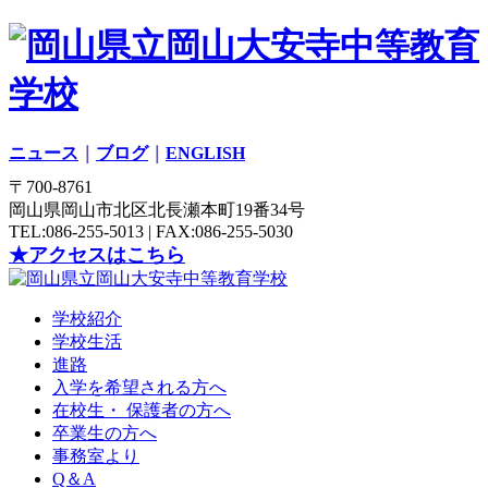
ニュース
｜
ブログ
｜
ENGLISH
〒700-8761
岡山県岡山市北区北長瀬本町19番34号
TEL:086-255-5013 | FAX:086-255-5030
★アクセスはこちら
学校紹介
学校生活
進路
入学を希望される方へ
在校生・ 保護者の方へ
卒業生の方へ
事務室より
Q＆A