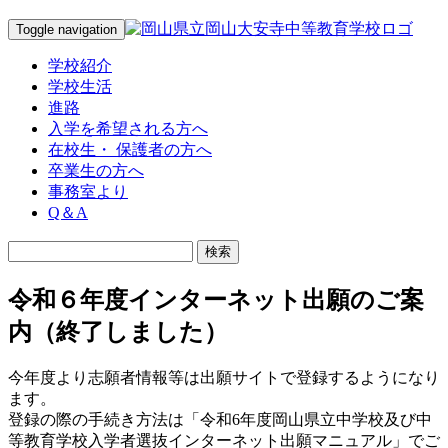
Toggle navigation
学校紹介
学校生活
進路
入学を希望される方へ
在校生・ 保護者の方へ
卒業生の方へ
事務室より
Q＆A
令和６年度インターネット出願のご案
内（終了しました）
今年度より志願者情報等は出願サイトで登録するようになり
ます。
登録の際の手続き方法は「令和6年度岡山県立中学校及び中
等教育学校入学者選抜インターネット出願マニュアル」でご