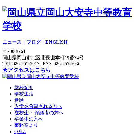
ニュース
｜
ブログ
｜
ENGLISH
〒700-8761
岡山県岡山市北区北長瀬本町19番34号
TEL:086-255-5013 | FAX:086-255-5030
★アクセスはこちら
学校紹介
学校生活
進路
入学を希望される方へ
在校生・ 保護者の方へ
卒業生の方へ
事務室より
Q＆A