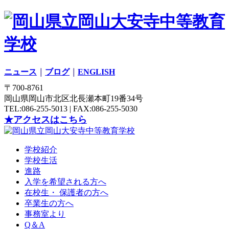
ニュース
｜
ブログ
｜
ENGLISH
〒700-8761
岡山県岡山市北区北長瀬本町19番34号
TEL:086-255-5013 | FAX:086-255-5030
★アクセスはこちら
学校紹介
学校生活
進路
入学を希望される方へ
在校生・ 保護者の方へ
卒業生の方へ
事務室より
Q＆A