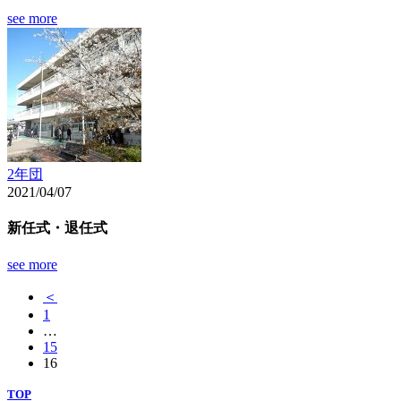
see more
2年団
2021/04/07
新任式・退任式
see more
＜
1
…
15
16
TOP