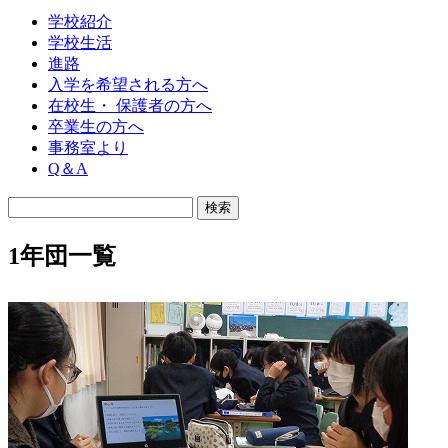
学校紹介
学校生活
進路
入学を希望される方へ
在校生・ 保護者の方へ
卒業生の方へ
事務室より
Q＆A
1年団一覧