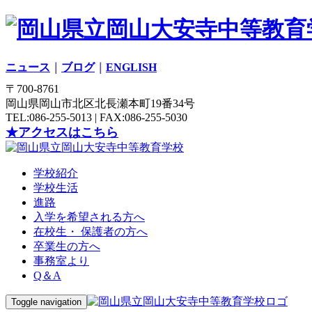
ニュース
｜
ブログ
｜
ENGLISH
〒700-8761
岡山県岡山市北区北長瀬本町19番34号
TEL:086-255-5013 | FAX:086-255-5030
★アクセスはこちら
学校紹介
学校生活
進路
入学を希望される方へ
在校生・ 保護者の方へ
卒業生の方へ
事務室より
Q＆A
Toggle navigation