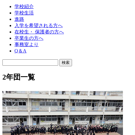
学校紹介
学校生活
進路
入学を希望される方へ
在校生・ 保護者の方へ
卒業生の方へ
事務室より
Q＆A
2年団一覧