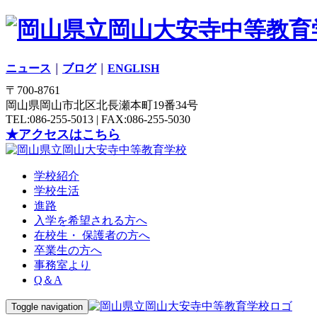
ニュース
｜
ブログ
｜
ENGLISH
〒700-8761
岡山県岡山市北区北長瀬本町19番34号
TEL:086-255-5013 | FAX:086-255-5030
★アクセスはこちら
学校紹介
学校生活
進路
入学を希望される方へ
在校生・ 保護者の方へ
卒業生の方へ
事務室より
Q＆A
Toggle navigation