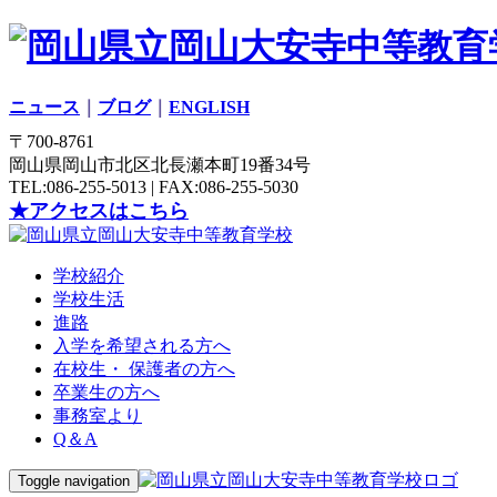
ニュース
｜
ブログ
｜
ENGLISH
〒700-8761
岡山県岡山市北区北長瀬本町19番34号
TEL:086-255-5013 | FAX:086-255-5030
★アクセスはこちら
学校紹介
学校生活
進路
入学を希望される方へ
在校生・ 保護者の方へ
卒業生の方へ
事務室より
Q＆A
Toggle navigation