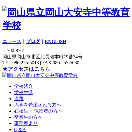
ニュース
｜
ブログ
｜
ENGLISH
〒700-8761
岡山県岡山市北区北長瀬本町19番34号
TEL:086-255-5013 | FAX:086-255-5030
★アクセスはこちら
学校紹介
学校生活
進路
入学を希望される方へ
在校生・ 保護者の方へ
卒業生の方へ
事務室より
Q＆A